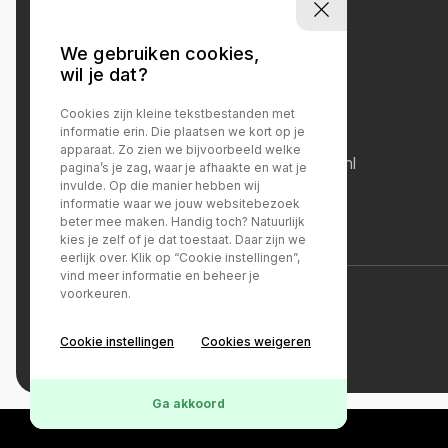
We gebruiken cookies,
wil je dat?
Contact
Cookies zijn kleine tekstbestanden met
informatie erin. Die plaatsen we kort op je
078-8908315
apparaat. Zo zien we bijvoorbeeld welke
info@autodeka.nl
pagina’s je zag, waar je afhaakte en wat je
invulde. Op die manier hebben wij
informatie waar we jouw websitebezoek
beter mee maken. Handig toch? Natuurlijk
kies je zelf of je dat toestaat. Daar zijn we
eerlijk over. Klik op “Cookie instellingen”,
vind meer informatie en beheer je
voorkeuren.
Privacy policy
Cookie instellingen
Cookies weigeren
Ga akkoord