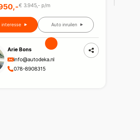
950,-
€ 3.945,- p/m
b interesse
Auto inruilen
Arie Bons
info@autodeka.nl
078-8908315