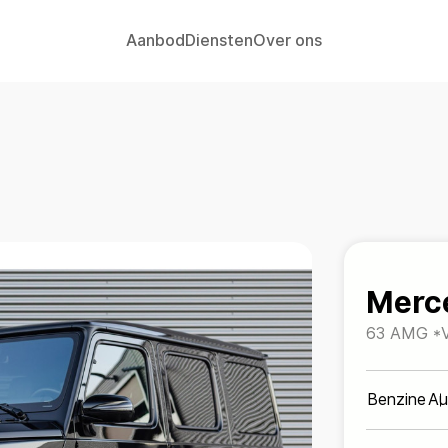
Aanbod
Diensten
Over ons
Home
Aanbod
Diensten
Merc
Over ons
63 AMG *
BLACK*BR
Contact
Benzine
Au