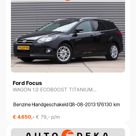
Ford Focus
WAGON 1.0 ECOBOOST TITANIUM
*NAVIGATIE*TREKHAAK*PARKEERSENS.*
Benzine
Handgeschakeld
08-08-2013
176130 km
€ 4.650,-
€ 79,- p/m