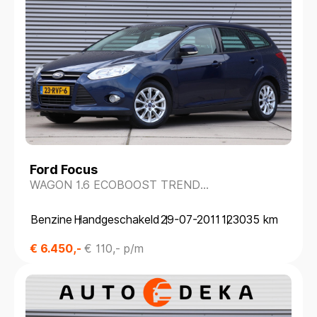
Ford Focus
WAGON 1.6 ECOBOOST TREND
*NAVIGATIE*PARKEERSENS.*TREKHAAK*
Benzine
Handgeschakeld
29-07-2011
123035 km
€ 6.450,-
€ 110,- p/m