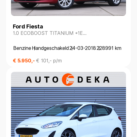
Ford Fiesta
1.0 ECOBOOST TITANIUM *1E
EIGENAAR*WINTERPACK*ACC*
Benzine
Handgeschakeld
24-03-2018
228991 km
€ 5.950,-
€ 101,- p/m