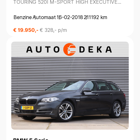
TOURING 520I M-SPORT HIGH EXECUTIVE
*PANODAK*NAPPALEDER*
Benzine
Automaat
16-02-2018
211192 km
€ 19.950,-
€ 328,- p/m