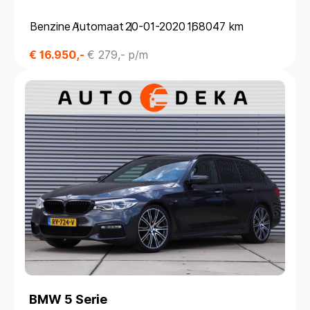
*LEDER*PANODAK*TREKHAAK*
Benzine
Automaat
20-01-2020
168047 km
€ 16.950,-
€ 279,- p/m
BMW 5 Serie