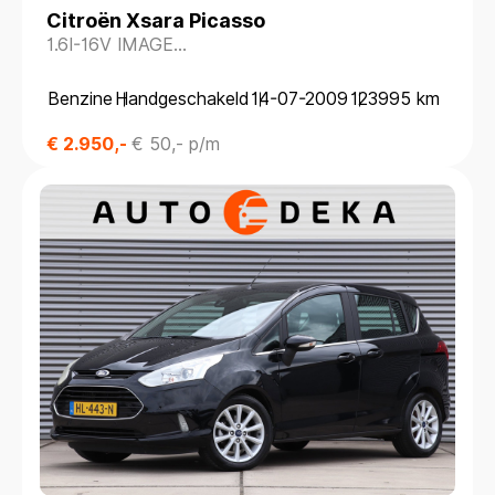
Citroën Xsara Picasso
1.6I-16V IMAGE
*KLIMAATREG.*CRUISECONTR.*
Benzine
Handgeschakeld
14-07-2009
123995 km
€ 2.950,-
€ 50,- p/m