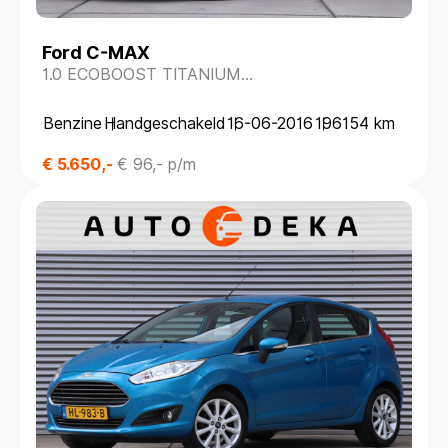
Ford C-MAX
1.0 ECOBOOST TITANIUM
*DEALERONDERH.*NAVIGATIE*PARKEERSENS.*
Benzine
Handgeschakeld
16-06-2016
196154 km
€ 5.650,-
€ 96,- p/m