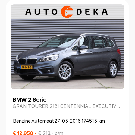
BMW 2 Serie
GRAN TOURER 218I CENTENNIAL EXECUTIVE
7 PERS. AUTOMAAT *NAVIGATIE*
Benzine
Automaat
27-05-2016
174515 km
€ 12.950,-
€ 213,- p/m