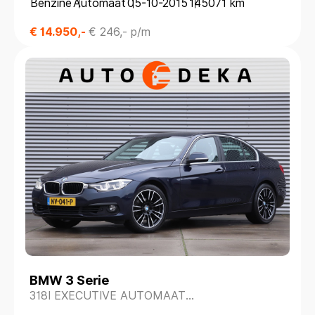
Benzine
Automaat
05-10-2015
145071 km
€ 14.950,-
€ 246,- p/m
BMW 3 Serie
318I EXECUTIVE AUTOMAAT
*NAVIGATIE*PARKEERSENS.*