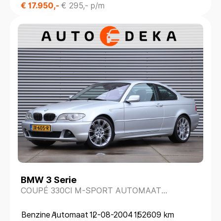
€ 17.950,-
€ 295,- p/m
BMW 3 Serie
COUPÉ 330CI M-SPORT AUTOMAAT
*XENON*STOELVERW.*
Benzine
Automaat
12-08-2004
152609 km