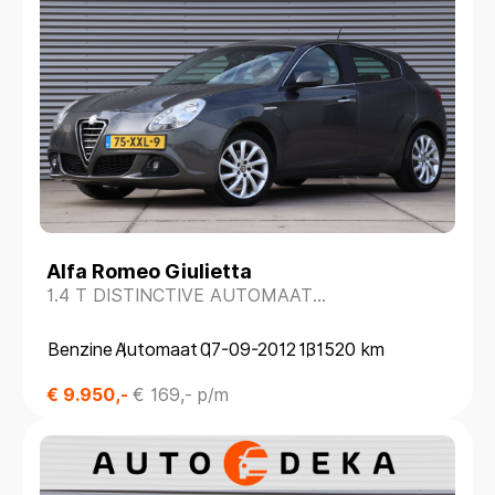
-
Bouwjaar
-
Kilometerstand
Alfa Romeo Giulietta
1.4 T DISTINCTIVE AUTOMAAT
*LEDER*NAVIGATIE*STOELVERW.*
-
Benzine
Automaat
07-09-2012
131520 km
€ 9.950,-
€ 169,- p/m