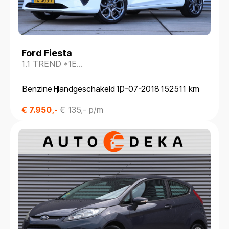
Ford Fiesta
1.1 TREND *1E
EIGENAAR*NAVIGATIE*CRUISECONTR.*
Benzine
Handgeschakeld
10-07-2018
152511 km
€ 7.950,-
€ 135,- p/m