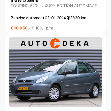
BMW 5 Serie
TOURING 520I LUXURY EDITION AUTOMAAT
*LEDER*
Benzine
Automaat
03-01-2014
213830 km
€ 10.950,-
€ 180,- p/m