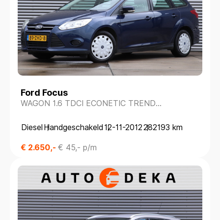
Ford Focus
WAGON 1.6 TDCI ECONETIC TREND
*NAVIGATIE*PARKEERSENS.*
Diesel
Handgeschakeld
12-11-2012
282193 km
€ 2.650,-
€ 45,- p/m