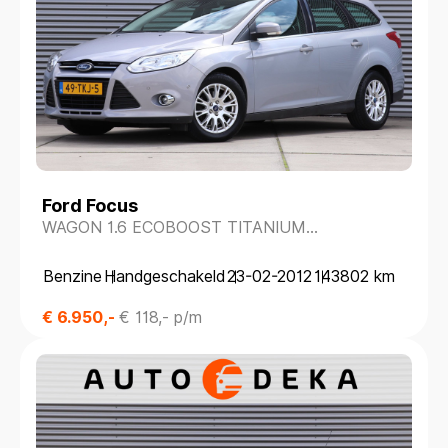
Ford Focus
WAGON 1.6 ECOBOOST TITANIUM
*DEALERONDERH.*NAVIGATIE*PARKEERSENS.*
Benzine
Handgeschakeld
23-02-2012
143802 km
€ 6.950,-
€ 118,- p/m