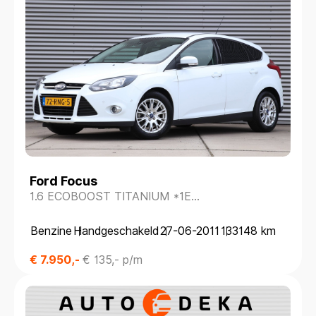
Ford Focus
1.6 ECOBOOST TITANIUM *1E
EIGENAAR*DEALERONDERH.*
Benzine
Handgeschakeld
27-06-2011
133148 km
€ 7.950,-
€ 135,- p/m