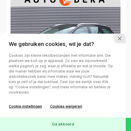
We gebruiken cookies, wil je dat?
Cookies zijn kleine tekstbestanden met informatie erin. Die
plaatsen we kort op je apparaat. Zo zien we bijvoorbeeld
welke pagina’s je zag, waar je afhaakte en wat je invulde. Op
die manier hebben wij informatie waar we jouw
websitebezoek beter mee maken. Handig toch? Natuurlijk
kies je zelf of je dat toestaat. Daar zijn we eerlijk over. Klik
Ford Focus
op “Cookie instellingen”, vind meer informatie en beheer je
WAGON 1.5 TDCI TITANIUM EDITION
voorkeuren.
*DEALERONDERH.*NAVIGATIE*
Diesel
Handgeschakeld
02-02-2015
374334 km
Wis
101
Voertuigen
Cookie instellingen
Cookies weigeren
€ 3.650,-
€ 62,- p/m
Ga akkoord