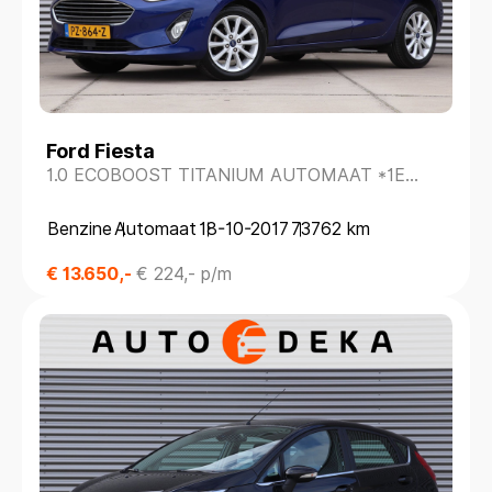
Ford Fiesta
1.0 ECOBOOST TITANIUM AUTOMAAT *1E
EIGENAAR*DEALERONDERH.*
Benzine
Automaat
18-10-2017
73762 km
€ 13.650,-
€ 224,- p/m