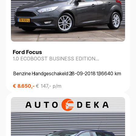
Ford Focus
1.0 ECOBOOST BUSINESS EDITION
*DEALERONDERH.*NAVIGATIE*
Benzine
Handgeschakeld
28-09-2018
136640 km
€ 8.650,-
€ 147,- p/m