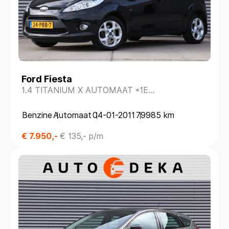
Ford Fiesta
1.4 TITANIUM X AUTOMAAT *1E
EIGENAAR*DEALERONDERH.*
Benzine
Automaat
04-01-2011
79985 km
€ 7.950,-
€ 135,- p/m