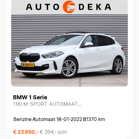
BMW 1 Serie
118I M-SPORT AUTOMAAT
*PANODAK*KUIPSTOELEN*
Benzine
Automaat
14-01-2022
81370 km
€ 23.950,-
€ 394,- p/m