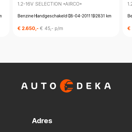
1.2-16V SELECTION *AIRCO*
1
AK*
m
Benzine
Handgeschakeld
08-04-2011
192831 km
B
€ 2.650,-
€ 45,- p/m
€
Adres