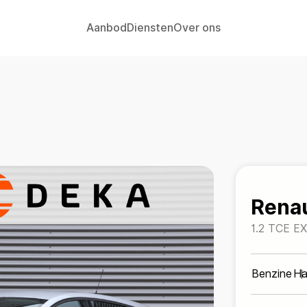
Aanbod
Diensten
Over ons
Home
Aanbod
Diensten
Rena
Over ons
1.2 TCE 
*KLIMAAT
Contact
Benzine
Ha