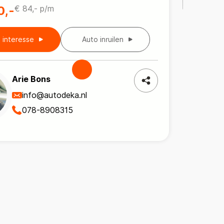
0,-
€ 84,- p/m
b interesse
Auto inruilen
Arie Bons
info@autodeka.nl
078-8908315