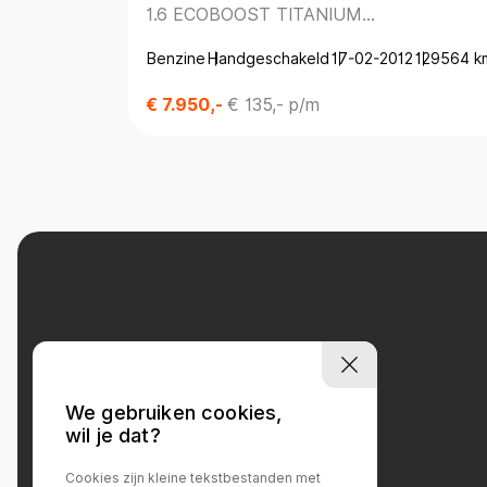
1.6 ECOBOOST TITANIUM
*DEALERONDERH.*NAVIGATIE*TREKHA
Benzine
Handgeschakeld
17-02-2012
129564 k
€ 7.950,-
€ 135,- p/m
We gebruiken cookies,
wil je dat?
Contact
Cookies zijn kleine tekstbestanden met