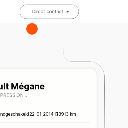
Direct contact
ult Mégane
EXPRESSION
REG.*TREKHAAK*CRUISECONTR.*
ndgeschakeld
22-01-2014
173913 km