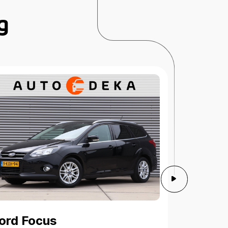
g
ord Focus
Ford Fo