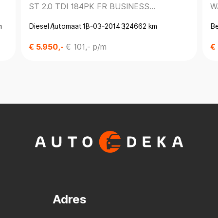
ST 2.0 TDI 184PK FR BUSINESS
W
AUTOMAAT *PANODAK*
*
m
Diesel
Automaat
18-03-2014
324662 km
B
€ 5.950,-
€ 101,- p/m
€
Adres