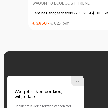
WAGON 1.0 ECOBOOST TREND
*PARKEERSENS.*TREKHAAK*
Benzine
Handgeschakeld
27-11-2014
200185 k
€ 3.650,-
€ 62,- p/m
We gebruiken cookies,
wil je dat?
Contact
Cookies zijn kleine tekstbestanden met