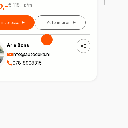
0,-
€ 118,- p/m
b interesse
Auto inruilen
Arie Bons
info@autodeka.nl
078-8908315