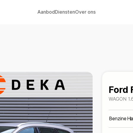
Aanbod
Diensten
Over ons
Home
Aanbod
Diensten
Ford 
Over ons
WAGON 1.
*DEALERO
Contact
Benzine
Ha