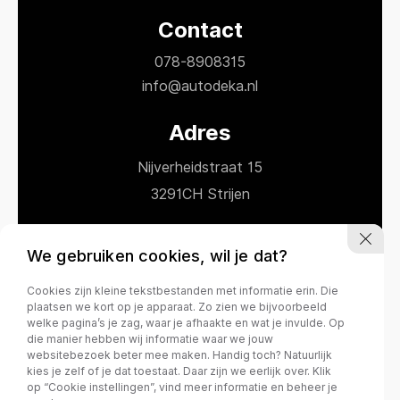
Contact
078-8908315
info@autodeka.nl
Adres
Nijverheidstraat 15
3291CH Strijen
Openingstijden
We gebruiken cookies, wil je dat?
Ma - vr
09:00 – 17:30
Cookies zijn kleine tekstbestanden met informatie erin. Die
Za
09:00 – 17:00
plaatsen we kort op je apparaat. Zo zien we bijvoorbeeld
welke pagina’s je zag, waar je afhaakte en wat je invulde. Op
die manier hebben wij informatie waar we jouw
websitebezoek beter mee maken. Handig toch? Natuurlijk
kies je zelf of je dat toestaat. Daar zijn we eerlijk over. Klik
Privacy policy
op “Cookie instellingen”, vind meer informatie en beheer je