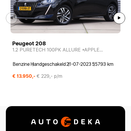
Peugeot 208
1.2 PURETECH 100PK ALLURE *APPLE
CARPLAY*CAMERA*
Benzine
Handgeschakeld
21-07-2023
55793 km
€ 13.950,-
€ 229,- p/m