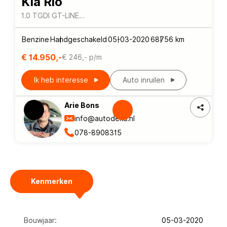
Kia Rio
1.0 TGDI GT-LINE
*DEALERONDERH.*NAVIGATIE*WINTERPACK*
Benzine
Handgeschakeld
05-03-2020
68756 km
€ 14.950,-
€ 246,- p/m
Ik heb interesse
Auto inruilen
Arie Bons
info@autodeka.nl
078-8908315
Kenmerken
Bouwjaar:
05-03-2020