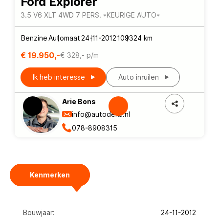
Ford Explorer
3.5 V6 XLT 4WD 7 PERS. *KEURIGE AUTO*
Benzine
Automaat
24-11-2012
109324 km
€ 19.950,-
€ 328,- p/m
Ik heb interesse
Auto inruilen
Arie Bons
info@autodeka.nl
078-8908315
Kenmerken
Bouwjaar:
24-11-2012